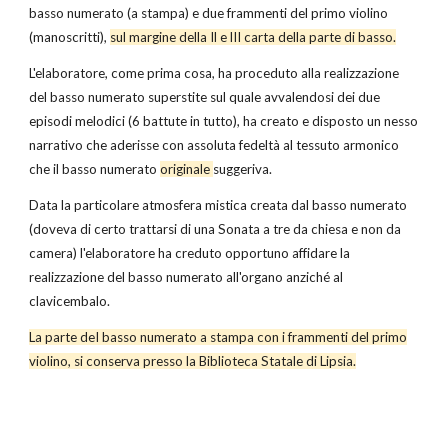
basso numerato (a stampa) e due frammenti del primo violino
(manoscritti),
sul margine della Il e lII carta della parte di basso.
L'elaboratore, come prima cosa, ha proceduto alla realizzazione
del basso numerato super­stite sul quale avvalendosi dei due
episodi melodici (6 battute in tutto), ha creato e disposto un nesso
narrativo che aderisse con assoluta fe­deltà al tessuto armonico
che il basso numerato
originale
suggeriva.
Data la particolare atmosfera mistica creata dal basso numerato
(doveva di certo trattarsi di una Sonata a tre da chiesa e non da
camera) l'ela­boratore ha creduto opportuno affidare la
realizzazione del basso nu­merato all'organo anziché al
clavicembalo.
La parte deI basso numerato a stampa con i frammenti del primo
vio­lino, si conserva presso la Biblioteca Statale di Lipsia.