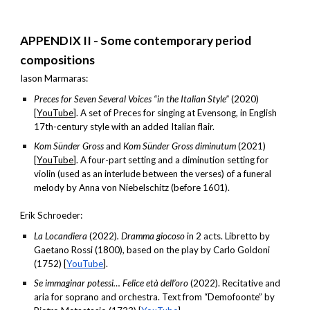
APPENDIX
II - Some contemporary period
compositions
Iason Marmaras:
Preces for Seven Several Voices “in the Italian Style”
(2020)
[
YouTube
]. A set of Preces for singing at Evensong, in English
17th-century style with an added Italian flair.
Kom Sünder Gross
and
Kom Sünder Gross diminutum
(2021)
[
YouTube
]. A four-part setting and a diminution setting for
violin (used as an interlude between the verses) of a funeral
melody by Anna von Niebelschitz (before 1601).
Erik Schroeder:
La Locandiera
(2022)
. Dramma giocoso
in 2 acts. Libretto by
Gaetano Rossi (1800), based on the play by Carlo Goldoni
(1752) [
YouTube
].
Se immaginar potessi… Felice età dell’oro
(2022). Recitative and
aria for soprano and orchestra. Text from “Demofoonte” by