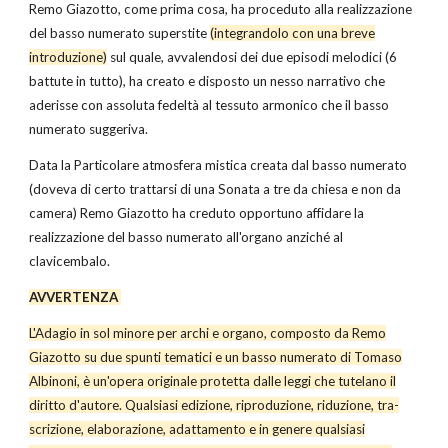
Remo Giazotto, come prima cosa, ha proceduto alla realizzazione
del basso numerato superstite
(integrandolo con una breve
introduzione)
sul quale, av­valendosi dei due episodi melodici (6
battute in tutto), ha creato e disposto un nesso narrativo che
aderisse con assoluta fedeltà al tessuto armonico che il basso
numerato suggeriva.
Data la Particolare atmosfera mistica creata dal basso numerato
(doveva di certo trattarsi di una Sonata a tre da chiesa e non da
camera) Remo Giazotto ha creduto opportuno affidare la
realizzazione del basso numerato all'organo anziché al
clavicembalo.
AVVERTENZA
L'Adagio in sol minore per archi e organo, com­posto da Remo
Giazotto su due spunti tematici e un basso numerato di Tomaso
Albinoni, è un'opera originale protetta dalle leggi che tute­lano il
diritto d'autore. Qualsiasi edizione, riproduzione, riduzione, tra­
scrizione, elaborazione, adattamento e in genere qualsiasi