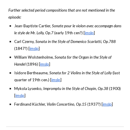
Further selected period compositions that are not mentioned in the
episode:
Jean-Baptiste Cartier,
Sonate pour le violon avec accompagn dans
le style de Mr. Lolly, Op.7
(early 19th cen?) [
imslp
]
Carl Czerny,
Sonata in the Style of Domenico Scarlatti, Op.788
(1847?) [
imslp
]
William Wolstenholme,
Sonata for the Organ in the Style of
Handel
(1896) [
imslp
]
Isidore Bertheaume,
Sonata for 2 Violins in the Style of Lolly
(last
quarter of 19th cen.) [
imslp
]
Mykola Lysenko,
Impromptu in the Style of Chopin, Op.38
(1900)
[
imslp
]
Ferdinand Küchler,
Violin Concertino, Op.15
(1937?) [
imslp
]