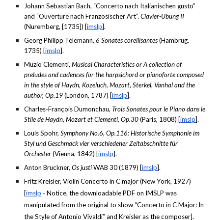
Johann Sebastian Bach, “Concerto nach Italianischen gusto”
and “Ouverture nach Französischer Art”.
Clavier-Übung II
(Nuremberg, [1735]) [
imslp
].
Georg Philipp Telemann,
6 Sonates corellisantes
(Hambrug,
1735) [
imslp
].
Muzio Clementi,
Musical Characteristics or A collection of
preludes and cadences for the harpsichord or pianoforte composed
in the style of Haydn, Kozeluch, Mozart, Sterkel, Vanhal and the
author, Op.19
(London, 1787) [
imslp
].
Charles-François Dumonchau,
Trois Sonates pour le Piano dans le
Stile de Haydn, Mozart et Clementi, Op.30
(Paris, 1808) [
imslp
].
Louis Spohr,
Symphony No.6, Op.116: Historische Symphonie im
Styl und Geschmack vier verschiedener Zeitabschnitte für
Orchester
(Vienna, 1842) [
imslp
].
Anton Bruckner,
Os justi
WAB 30 (1879) [
imslp
].
Fritz Kreisler, Violin Concerto in C major (New York, 1927)
[
imslp
- Notice, the downloadable PDF on IMSLP was
manipulated from the original to show “Concerto in C Major: In
the Style of Antonio Vivaldi” and Kreisler as the composer].