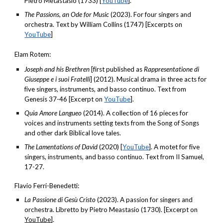
Pietro Metastasio (1733) [
YouTube
].
The Passions, an Ode for Music
(2023). For four singers and
orchestra. Text by William Collins (1747) [Excerpts on
YouTube
]
Elam Rotem:
Joseph and his Brethren
[first published as
Rappresentatione di
Giuseppe e i suoi Fratelli
] (2012). Musical drama in three acts for
five singers, instruments, and basso continuo. Text from
Genesis 37-46 [Excerpt on
YouTube
].
Quia Amore Langueo
(2014). A collection of 16 pieces for
voices and instruments setting texts from the Song of Songs
and other dark Biblical love tales.
The Lamentations of David
(2020) [
YouTube
]. A motet for five
singers, instruments, and basso continuo. Text from II Samuel,
17-27.
Flavio Ferri-Benedetti:
La Passione di Gesù Cristo
(2023). A passion for singers and
orchestra. Libretto by Pietro Meastasio (1730). [Excerpt on
YouTube
].